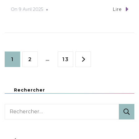
On
9 Avril 2025
Lire
Pagination
Page
Page
…
Page
1
2
13
des
publications
Rechercher
Rechercher :