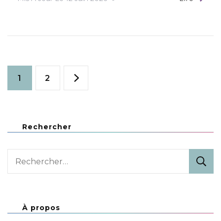
Pagination
Page
Page
1
2
des
publications
Rechercher
Rechercher :
À propos